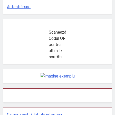
Autentificare
Scanează
Codul QR
pentru
ultimile
noutăți
Camere web / tabele informare