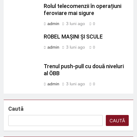
Rolul telecomenzii în operațiuni
feroviare mai sigure
admin
3 luni ago
0
ROBEL MAȘINI ȘI SCULE
admin
3 luni ago
0
Trenul push-pull cu două niveluri
al ÖBB
admin
3 luni ago
0
Caută
CAUTĂ