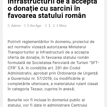
Infrastructurii de a accepta
3 Luni Ago
o donație cu sarcini în
Trenul push-pull cu două
niveluri al ÖBB
favoarea statului român
3 Luni Ago
ORDIN nr. 326 din 2 aprilie
1
Admin
2 Ani Ago
1 Mins
2026
3 Luni Ago
DECIZIE nr. 24 din 12
Potrivit reglementărilor în domeniu, proiectul de
februarie 2026
act normativ vizează autorizarea Ministerul
5 Luni Ago
Transporturilor și Infrastructurii de a accepta
oferta de donație, în favoarea statului român
formulată de Societatea Feroviară de Turism “SFT-
CFR” S.A. în condițiile art. 291 din Codul
Administrativ, aprobat prin Ordonanța de Urgență
a Guvernului nr. 57/2019, cu modificările și
completările ulterioare, a materialului rulant clasat
în categoria Tezaur, cuprins în anexă.
Bunurile vor fi incluse în domeniul public al
statului, vor fi date in administrare Centrului