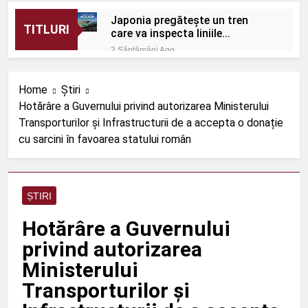
Japonia pregătește un tren
TITLURI
care va inspecta liniile
Shinkansen cu o viteză de 320
2 Săptămâni Ago
km/h
România: Proiectele
feroviare suburbane
Home
Știri
cresc în afara capitalei
2 Săptămâni Ago
Hotărâre a Guvernului privind autorizarea Ministerului
Protecție eficientă împotriva
Transporturilor și Infrastructurii de a accepta o donație
zgomotului feroviar
cu sarcini în favoarea statului român
2 Săptămâni Ago
ORDIN nr. 656 din 1 iulie
2026
2 Săptămâni Ago
ȘTIRI
ORDIN nr. 670 din 9 iulie
2026
Hotărâre a Guvernului
2 Săptămâni Ago
privind autorizarea
Rolul telecomenzii în
operațiuni feroviare mai
Ministerului
sigure
3 Luni Ago
Transporturilor și
ROBEL MAȘINI ȘI SCULE