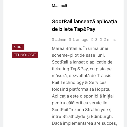
Mai mult
ScotRail lansează aplicația
de bilete Tap&Pay
admin
1 an ago
0
2 mins
ȘTIRI
Marea Britanie: În urma unei
scheme-pilot de șase luni,
TEHNOLOGIE
ScotRail a lansat o aplicație de
ticketing Tap&Pay, cu plata pe
măsură, dezvoltată de Tracsis
Rail Technology & Services
folosind platforma sa Hopsta.
Aplicația este disponibilă inițial
pentru călătorii cu serviciile
ScotRail în zona Strathclyde și
între Strathclyde și Edinburgh.
Dacă implementarea are succes,