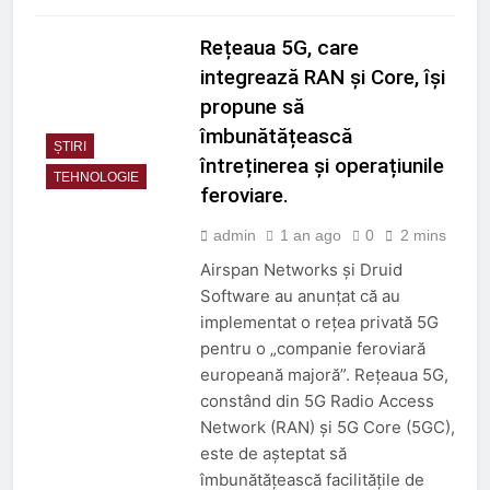
Rețeaua 5G, care
integrează RAN și Core, își
propune să
îmbunătățească
ȘTIRI
întreținerea și operațiunile
TEHNOLOGIE
feroviare.
admin
1 an ago
0
2 mins
Airspan Networks și Druid
Software au anunțat că au
implementat o rețea privată 5G
pentru o „companie feroviară
europeană majoră”. Rețeaua 5G,
constând din 5G Radio Access
Network (RAN) și 5G Core (5GC),
este de așteptat să
îmbunătățească facilitățile de