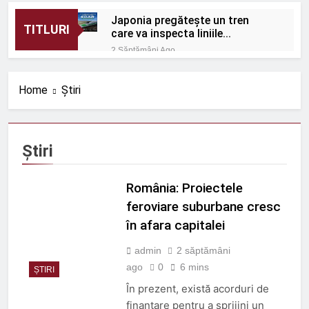
Japonia pregătește un tren
TITLURI
care va inspecta liniile
Shinkansen cu o viteză de 320
2 Săptămâni Ago
km/h
România: Proiectele feroviare
suburbane cresc în afara
Home
Știri
capitalei
2 Săptămâni Ago
Protecție eficientă
împotriva zgomotului
feroviar
2 Săptămâni Ago
Știri
ORDIN nr. 656 din 1 iulie
2026
România: Proiectele
2 Săptămâni Ago
ORDIN nr. 670 din 9 iulie
feroviare suburbane cresc
2026
în afara capitalei
2 Săptămâni Ago
Rolul telecomenzii în
admin
2 săptămâni
operațiuni feroviare mai
ago
0
6 mins
ȘTIRI
sigure
3 Luni Ago
În prezent, există acorduri de
ROBEL MAȘINI ȘI SCULE
finanțare pentru a sprijini un