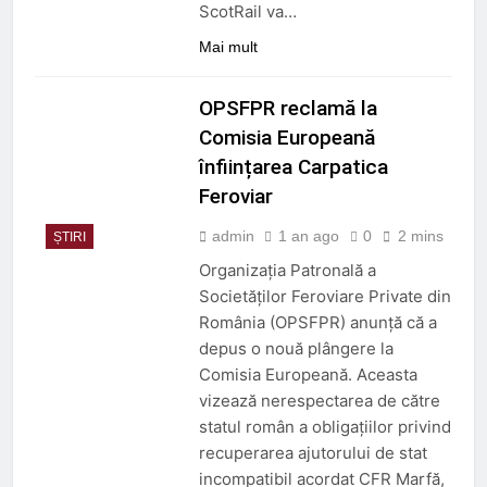
ScotRail va…
Mai mult
OPSFPR reclamă la
Comisia Europeană
înființarea Carpatica
Feroviar
admin
1 an ago
0
2 mins
ȘTIRI
Organizația Patronală a
Societăților Feroviare Private din
România (OPSFPR) anunță că a
depus o nouă plângere la
Comisia Europeană. Aceasta
vizează nerespectarea de către
statul român a obligațiilor privind
recuperarea ajutorului de stat
incompatibil acordat CFR Marfă,