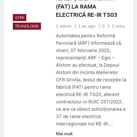
(FAT) LA RAMA
ELECTRICĂ RE-IR TS03
ȘTIRI
admin
1 an ago
0
2 mins
TEHNOLOGIE
Autoritatea pentru Reformă
Feroviară (ARF) informează că,
vineri, 07 februarie 2025,
reprezentanții ARF – Egis –
Alstom au efectuat, la Depoul
Alstom din incinta Atelierelor
CFR Grivița, testul de recepție la
fabrică (FAT) pentru rama
electrică RE-IR TS03, aferent
contractului nr.RUIC 257/2022,
ce are ca obiect achiziționarea a
37 de rame electrice
interregionale noi RE-IR….
Mai mult