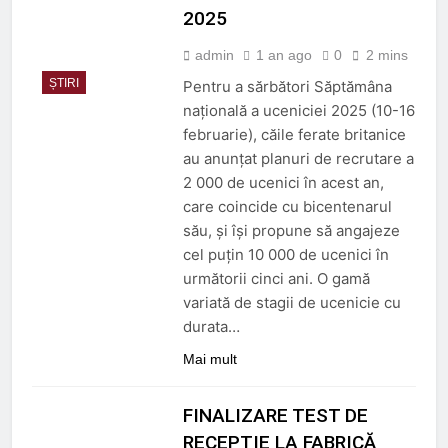
2025
admin
1 an ago
0
2 mins
ȘTIRI
Pentru a sărbători Săptămâna
națională a uceniciei 2025 (10-16
februarie), căile ferate britanice
au anunțat planuri de recrutare a
2 000 de ucenici în acest an,
care coincide cu bicentenarul
său, și își propune să angajeze
cel puțin 10 000 de ucenici în
următorii cinci ani. O gamă
variată de stagii de ucenicie cu
durata…
Mai mult
FINALIZARE TEST DE
RECEPȚIE LA FABRICĂ