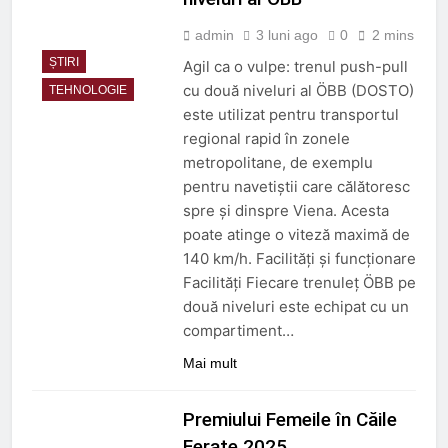
admin
3 luni ago
0
2 mins
ȘTIRI
Agil ca o vulpe: trenul push-pull
cu două niveluri al ÖBB (DOSTO)
TEHNOLOGIE
este utilizat pentru transportul
regional rapid în zonele
metropolitane, de exemplu
pentru navetiștii care călătoresc
spre și dinspre Viena. Acesta
poate atinge o viteză maximă de
140 km/h. Facilități și funcționare
Facilităţi Fiecare trenuleț ÖBB pe
două niveluri este echipat cu un
compartiment…
Mai mult
Premiului Femeile în Căile
Ferate 2025