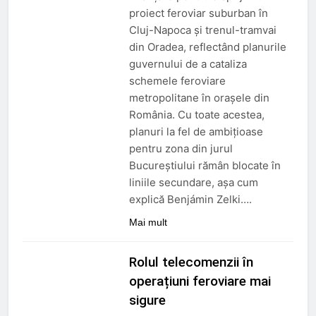
3 Luni Ago
proiect feroviar suburban în
Trenul push-pull cu două
Cluj-Napoca și trenul-tramvai
niveluri al ÖBB
din Oradea, reflectând planurile
3 Luni Ago
guvernului de a cataliza
ORDIN nr. 326 din 2 aprilie
2026
schemele feroviare
metropolitane în orașele din
3 Luni Ago
DECIZIE nr. 24 din 12
România. Cu toate acestea,
februarie 2026
planuri la fel de ambițioase
5 Luni Ago
pentru zona din jurul
Bucureștiului rămân blocate în
liniile secundare, așa cum
explică Benjámin Zelki….
Mai mult
Rolul telecomenzii în
operațiuni feroviare mai
sigure