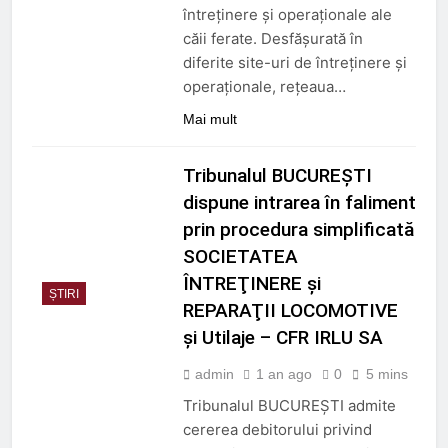
întreținere și operaționale ale
căii ferate. Desfășurată în
diferite site-uri de întreținere și
operaționale, rețeaua…
Mai mult
Tribunalul BUCUREŞTI
dispune intrarea în faliment
prin procedura simplificată
SOCIETATEA
ÎNTREŢINERE şi
ȘTIRI
REPARAŢII LOCOMOTIVE
şi Utilaje – CFR IRLU SA
admin
1 an ago
0
5 mins
Tribunalul BUCUREŞTI admite
cererea debitorului privind