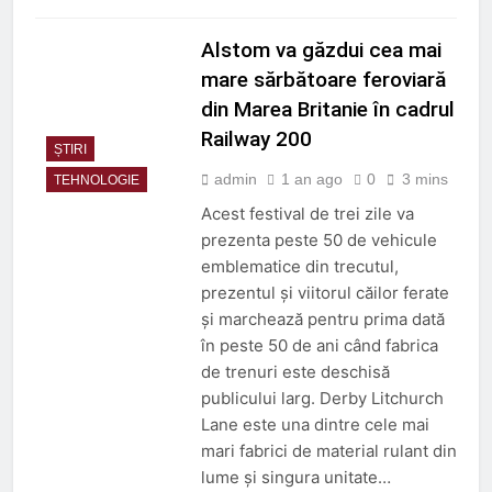
Alstom va găzdui cea mai
mare sărbătoare feroviară
din Marea Britanie în cadrul
Railway 200
ȘTIRI
admin
1 an ago
0
3 mins
TEHNOLOGIE
Acest festival de trei zile va
prezenta peste 50 de vehicule
emblematice din trecutul,
prezentul și viitorul căilor ferate
și marchează pentru prima dată
în peste 50 de ani când fabrica
de trenuri este deschisă
publicului larg. Derby Litchurch
Lane este una dintre cele mai
mari fabrici de material rulant din
lume și singura unitate…