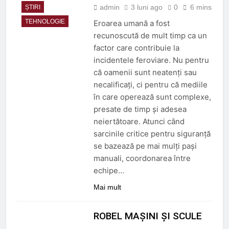
admin
3 luni ago
0
6 mins
ȘTIRI
TEHNOLOGIE
Eroarea umană a fost
recunoscută de mult timp ca un
factor care contribuie la
incidentele feroviare. Nu pentru
că oamenii sunt neatenți sau
necalificați, ci pentru că mediile
în care operează sunt complexe,
presate de timp și adesea
neiertătoare. Atunci când
sarcinile critice pentru siguranță
se bazează pe mai mulți pași
manuali, coordonarea între
echipe…
Mai mult
ROBEL MAȘINI ȘI SCULE