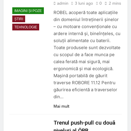
admin
3 luni ago
0
2 mins
IMAGINI ȘI POZE
ROBEL acoperă toate aplicațiile
din domeniul întreținerii șinelor
ȘTIRI
– cu motoare convenționale cu
TEHNOLOGIE
ardere internă și, bineînțeles, cu
soluții alimentate cu baterii.
Toate produsele sunt dezvoltate
cu scopul de a face munca pe
calea ferată mai sigură, mai
ergonomică și mai ecologică.
Mașină portabilă de găurit
traverse ROBORE 11.12 Pentru
găurirea eficientă a traverselor
din…
Mai mult
Trenul push-pull cu două
niveluri al ÖBB