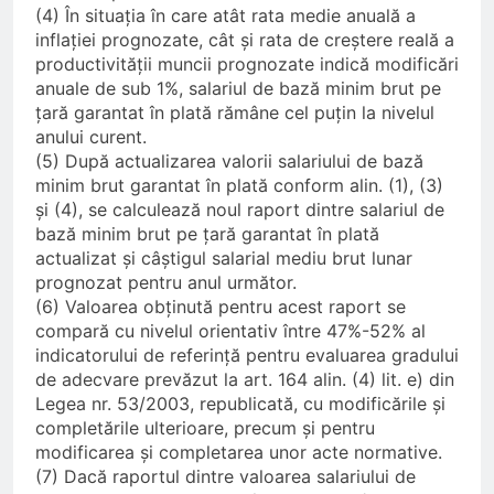
(4) În situația în care atât rata medie anuală a
inflației prognozate, cât și rata de creștere reală a
productivității muncii prognozate indică modificări
anuale de sub 1%, salariul de bază minim brut pe
țară garantat în plată rămâne cel puțin la nivelul
anului curent.
(5) După actualizarea valorii salariului de bază
minim brut garantat în plată conform alin. (1), (3)
și (4), se calculează noul raport dintre salariul de
bază minim brut pe țară garantat în plată
actualizat și câștigul salarial mediu brut lunar
prognozat pentru anul următor.
(6) Valoarea obținută pentru acest raport se
compară cu nivelul orientativ între 47%-52% al
indicatorului de referință pentru evaluarea gradului
de adecvare prevăzut la art. 164 alin. (4) lit. e) din
Legea nr. 53/2003, republicată, cu modificările și
completările ulterioare, precum și pentru
modificarea și completarea unor acte normative.
(7) Dacă raportul dintre valoarea salariului de