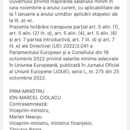
Guvernului privind majorarea salariului minim în
luna noiembrie a anului curent, cu aplicabilitate de
la 1 ianuarie a anului următor aplicării etapelor de
la lit. a)-e).
Prezenta hotărâre transpune parțial art. 5 alin. (1),
art. 5 alin. (2) lit. d), art. 5 alin. (4), art. 5 alin. (6)
și art. 7 partea introductivă, art. 7 lit. d) și art. 7
lit. e) ale Directivei (UE) 2022/2.041 a
Parlamentului European și a Consiliului din 19
octombrie 2022 privind salariile minime adecvate
în Uniunea Europeană, publicată în Jurnalul Oficial
al Uniunii Europene (JOUE), seria L, nr. 275 din 25
octombrie 2022.
PRIM-MINISTRU
ION-MARCEL CIOLACU
Contrasemnează:
Viceprim-ministru,
Marian Neacșu
Viceprim-ministru, ministrul finanțelor,
Tánczos Barna