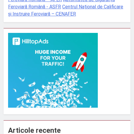
Feroviară Română - ASFR
Centrul Naţional de Calificare
şi Instruire Feroviară – CENAFER
Articole recente