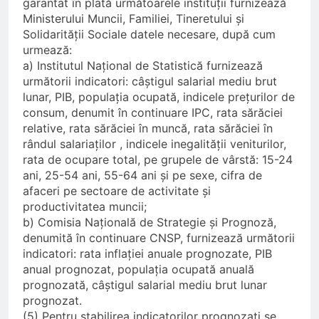
garantat în plată următoarele instituții furnizează
Ministerului Muncii, Familiei, Tineretului și
Solidarității Sociale datele necesare, după cum
urmează:
a) Institutul Național de Statistică furnizează
următorii indicatori: câștigul salarial mediu brut
lunar, PIB, populația ocupată, indicele prețurilor de
consum, denumit în continuare IPC, rata sărăciei
relative, rata sărăciei în muncă, rata sărăciei în
rândul salariaților , indicele inegalității veniturilor,
rata de ocupare total, pe grupele de vârstă: 15-24
ani, 25-54 ani, 55-64 ani și pe sexe, cifra de
afaceri pe sectoare de activitate și
productivitatea muncii;
b) Comisia Națională de Strategie și Prognoză,
denumită în continuare CNSP, furnizează următorii
indicatori: rata inflației anuale prognozate, PIB
anual prognozat, populația ocupată anuală
prognozată, câștigul salarial mediu brut lunar
prognozat.
(5) Pentru stabilirea indicatorilor prognozați se