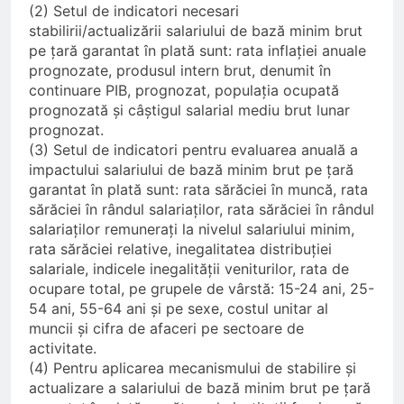
(2) Setul de indicatori necesari
stabilirii/actualizării salariului de bază minim brut
pe țară garantat în plată sunt: rata inflației anuale
prognozate, produsul intern brut, denumit în
continuare PIB, prognozat, populația ocupată
prognozată și câștigul salarial mediu brut lunar
prognozat.
(3) Setul de indicatori pentru evaluarea anuală a
impactului salariului de bază minim brut pe țară
garantat în plată sunt: rata sărăciei în muncă, rata
sărăciei în rândul salariaților, rata sărăciei în rândul
salariaților remunerați la nivelul salariului minim,
rata sărăciei relative, inegalitatea distribuției
salariale, indicele inegalității veniturilor, rata de
ocupare total, pe grupele de vârstă: 15-24 ani, 25-
54 ani, 55-64 ani și pe sexe, costul unitar al
muncii și cifra de afaceri pe sectoare de
activitate.
(4) Pentru aplicarea mecanismului de stabilire și
actualizare a salariului de bază minim brut pe țară