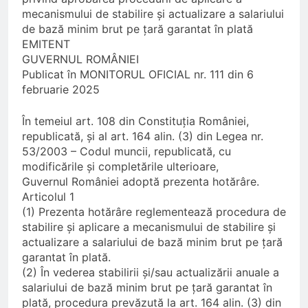
3 Luni Ago
mecanismului de stabilire și actualizare a salariului
Trenul push-pull cu două
de bază minim brut pe țară garantat în plată
niveluri al ÖBB
EMITENT
3 Luni Ago
GUVERNUL ROMÂNIEI
ORDIN nr. 326 din 2 aprilie
Publicat în MONITORUL OFICIAL nr. 111 din 6
2026
februarie 2025
3 Luni Ago
DECIZIE nr. 24 din 12
În temeiul art. 108 din Constituția României,
februarie 2026
republicată, și al art. 164 alin. (3) din Legea nr.
5 Luni Ago
53/2003 – Codul muncii, republicată, cu
modificările și completările ulterioare,
Guvernul României adoptă prezenta hotărâre.
Articolul 1
(1) Prezenta hotărâre reglementează procedura de
stabilire și aplicare a mecanismului de stabilire și
actualizare a salariului de bază minim brut pe țară
garantat în plată.
(2) În vederea stabilirii și/sau actualizării anuale a
salariului de bază minim brut pe țară garantat în
plată, procedura prevăzută la art. 164 alin. (3) din