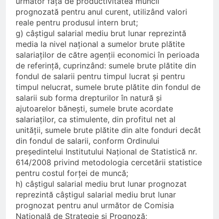
următor față de productivitatea muncii
prognozată pentru anul curent, utilizând valori
reale pentru produsul intern brut;
g) câștigul salarial mediu brut lunar reprezintă
media la nivel național a sumelor brute plătite
salariaților de către agenții economici în perioada
de referință, cuprinzând: sumele brute plătite din
fondul de salarii pentru timpul lucrat și pentru
timpul nelucrat, sumele brute plătite din fondul de
salarii sub forma drepturilor în natură și
ajutoarelor bănești, sumele brute acordate
salariaților, ca stimulente, din profitul net al
unității, sumele brute plătite din alte fonduri decât
din fondul de salarii, conform Ordinului
președintelui Institutului Național de Statistică nr.
614/2008 privind metodologia cercetării statistice
pentru costul forței de muncă;
h) câștigul salarial mediu brut lunar prognozat
reprezintă câștigul salarial mediu brut lunar
prognozat pentru anul următor de Comisia
Națională de Strategie și Prognoză;