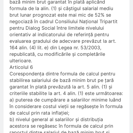
bază minim brut garantat în plată aplicând
formula de la alin. (1) și câștigul salarial mediu
brut lunar prognozat este mai mic de 52% se
negociază în cadrul Consiliului Național Tripartit
pentru Dialog Social între limitele nivelului
orientativ al indicatorului de referință pentru
evaluarea gradului de adecvare prevăzut la art.
164 alin. (4) lit. e) din Legea nr. 53/2003,
republicată, cu modificările și completările
ulterioare.
Articolul 6
Corespondența dintre formula de calcul pentru
stabilirea salariului de bază minim brut pe țară
garantat în plată prevăzută la art. 5 alin. (1) și
criteriile stabilite la art. 4 alin. (1) este următoarea:
a) puterea de cumpărare a salariilor minime luând
în considerare costul vieții se regăsește în formula
de calcul prin rata inflației;
b) nivelul general al salariilor și distribuția
acestora se regăsesc în formula de calcul prin
raportul dintre salariul de bază minim brut și