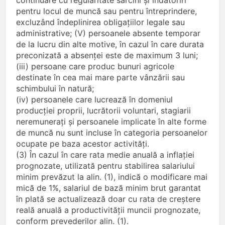
pentru locul de muncă sau pentru întreprindere,
excluzând îndeplinirea obligațiilor legale sau
administrative; (V) persoanele absente temporar
de la lucru din alte motive, în cazul în care durata
preconizată a absenței este de maximum 3 luni;
(iii) persoane care produc bunuri agricole
destinate în cea mai mare parte vânzării sau
schimbului în natură;
(iv) persoanele care lucrează în domeniul
producției proprii, lucrătorii voluntari, stagiarii
neremunerați și persoanele implicate în alte forme
de muncă nu sunt incluse în categoria persoanelor
ocupate pe baza acestor activități.
(3) În cazul în care rata medie anuală a inflației
prognozate, utilizată pentru stabilirea salariului
minim prevăzut la alin. (1), indică o modificare mai
mică de 1%, salariul de bază minim brut garantat
în plată se actualizează doar cu rata de creștere
reală anuală a productivității muncii prognozate,
conform prevederilor alin. (1).