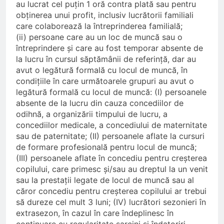
au lucrat cel puțin 1 oră contra plată sau pentru
obținerea unui profit, inclusiv lucrătorii familiali
care colaborează la întreprinderea familială;
(ii) persoane care au un loc de muncă sau o
întreprindere și care au fost temporar absente de
la lucru în cursul săptămânii de referință, dar au
avut o legătură formală cu locul de muncă, în
condițiile în care următoarele grupuri au avut o
legătură formală cu locul de muncă: (I) persoanele
absente de la lucru din cauza concediilor de
odihnă, a organizării timpului de lucru, a
concediilor medicale, a concediului de maternitate
sau de paternitate; (II) persoanele aflate la cursuri
de formare profesională pentru locul de muncă;
(III) persoanele aflate în concediu pentru creșterea
copilului, care primesc și/sau au dreptul la un venit
sau la prestații legate de locul de muncă sau al
căror concediu pentru creșterea copilului ar trebui
să dureze cel mult 3 luni; (IV) lucrători sezonieri în
extrasezon, în cazul în care îndeplinesc în
continuare cu regularitate sarcini și îndatoriri