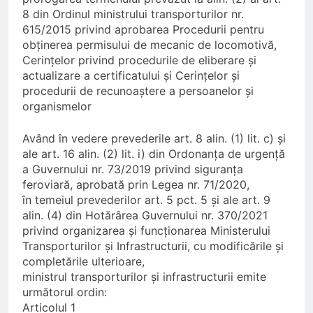
3 Luni Ago
8 din Ordinul ministrului transporturilor nr.
Trenul push-pull cu două
615/2015 privind aprobarea Procedurii pentru
niveluri al ÖBB
obținerea permisului de mecanic de locomotivă,
3 Luni Ago
Cerințelor privind procedurile de eliberare și
ORDIN nr. 326 din 2 aprilie
actualizare a certificatului și Cerințelor și
2026
procedurii de recunoaștere a persoanelor și
3 Luni Ago
organismelor
DECIZIE nr. 24 din 12
februarie 2026
Având în vedere prevederile art. 8 alin. (1) lit. c) și
5 Luni Ago
ale art. 16 alin. (2) lit. i) din Ordonanța de urgență
a Guvernului nr. 73/2019 privind siguranța
feroviară, aprobată prin Legea nr. 71/2020,
în temeiul prevederilor art. 5 pct. 5 și ale art. 9
alin. (4) din Hotărârea Guvernului nr. 370/2021
privind organizarea și funcționarea Ministerului
Transporturilor și Infrastructurii, cu modificările și
completările ulterioare,
ministrul transporturilor și infrastructurii emite
următorul ordin:
Articolul 1