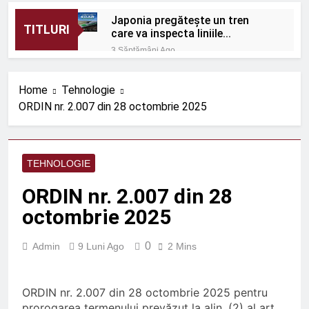
Japonia pregătește un tren
TITLURI
care va inspecta liniile
Shinkansen cu o viteză de 320
3 Săptămâni Ago
km/h
România: Proiectele
feroviare suburbane
Home
Tehnologie
cresc în afara capitalei
3 Săptămâni Ago
ORDIN nr. 2.007 din 28 octombrie 2025
Protecție eficientă împotriva
zgomotului feroviar
3 Săptămâni Ago
ORDIN nr. 656 din 1 iulie
TEHNOLOGIE
2026
3 Săptămâni Ago
ORDIN nr. 2.007 din 28
ORDIN nr. 670 din 9 iulie
octombrie 2025
2026
3 Săptămâni Ago
0
Admin
9 Luni Ago
2 Mins
Rolul telecomenzii în
operațiuni feroviare mai
sigure
3 Luni Ago
ORDIN nr. 2.007 din 28 octombrie 2025 pentru
ROBEL MAȘINI ȘI SCULE
prorogarea termenului prevăzut la alin. (2) al art.