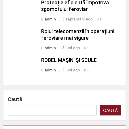
Protecție eficientă împotriva
zgomotului feroviar
admin
3 săptămâni ago
0
Rolul telecomenzii în operațiuni
feroviare mai sigure
admin
3 luni ago
0
ROBEL MAȘINI ȘI SCULE
admin
3 luni ago
0
Caută
CAUTĂ