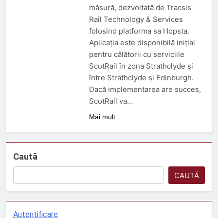
3 Luni Ago
măsură, dezvoltată de Tracsis
Trenul push-pull cu două
Rail Technology & Services
niveluri al ÖBB
folosind platforma sa Hopsta.
3 Luni Ago
Aplicația este disponibilă inițial
ORDIN nr. 326 din 2 aprilie
pentru călătorii cu serviciile
2026
ScotRail în zona Strathclyde și
3 Luni Ago
între Strathclyde și Edinburgh.
DECIZIE nr. 24 din 12
februarie 2026
Dacă implementarea are succes,
5 Luni Ago
ScotRail va…
Mai mult
Caută
CAUTĂ
Autentificare