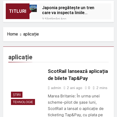
Japonia pregătește un tren
TITLURI
care va inspecta liniile
Shinkansen cu o viteză de 320
3 Săptămâni Ago
km/h
România: Proiectele feroviare
suburbane cresc în afara
Home
aplicație
capitalei
3 Săptămâni Ago
Protecție eficientă
împotriva zgomotului
feroviar
3 Săptămâni Ago
aplicație
ORDIN nr. 656 din 1 iulie
2026
ScotRail lansează aplicația
3 Săptămâni Ago
ORDIN nr. 670 din 9 iulie
de bilete Tap&Pay
2026
admin
2 ani ago
0
2 mins
3 Săptămâni Ago
Rolul telecomenzii în
ȘTIRI
Marea Britanie: În urma unei
operațiuni feroviare mai
scheme-pilot de șase luni,
TEHNOLOGIE
sigure
3 Luni Ago
ScotRail a lansat o aplicație de
ROBEL MAȘINI ȘI SCULE
ticketing Tap&Pay, cu plata pe