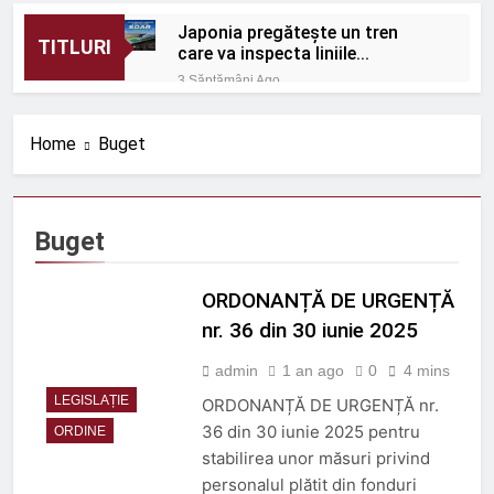
Japonia pregătește un tren
TITLURI
care va inspecta liniile
Shinkansen cu o viteză de 320
3 Săptămâni Ago
km/h
România: Proiectele
feroviare suburbane
Home
Buget
cresc în afara capitalei
3 Săptămâni Ago
Protecție eficientă
împotriva zgomotului
feroviar
3 Săptămâni Ago
Buget
ORDIN nr. 656 din 1 iulie
2026
ORDONANȚĂ DE URGENȚĂ
3 Săptămâni Ago
ORDIN nr. 670 din 9 iulie
nr. 36 din 30 iunie 2025
2026
admin
1 an ago
0
4 mins
3 Săptămâni Ago
Rolul telecomenzii în
LEGISLAȚIE
ORDONANȚĂ DE URGENȚĂ nr.
operațiuni feroviare mai
36 din 30 iunie 2025 pentru
ORDINE
sigure
3 Luni Ago
stabilirea unor măsuri privind
ROBEL MAȘINI ȘI SCULE
personalul plătit din fonduri