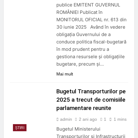
3 Luni Ago
publice EMITENT GUVERNUL
Trenul push-pull cu două
ROMÂNIEI Publicat în
niveluri al ÖBB
MONITORUL OFICIAL nr. 613 din
3 Luni Ago
30 iunie 2025 Având în vedere
ORDIN nr. 326 din 2 aprilie
obligația Guvernului de a
2026
conduce politica fiscal-bugetară
3 Luni Ago
în mod prudent pentru a
DECIZIE nr. 24 din 12
februarie 2026
gestiona resursele și obligațiile
5 Luni Ago
bugetare, precum și…
Mai mult
Bugetul Transporturilor pe
2025 a trecut de comisiile
parlamentare reunite
admin
2 ani ago
1
1 mins
ȘTIRI
Bugetul Ministerului
Transporturilor și Infrastructurii