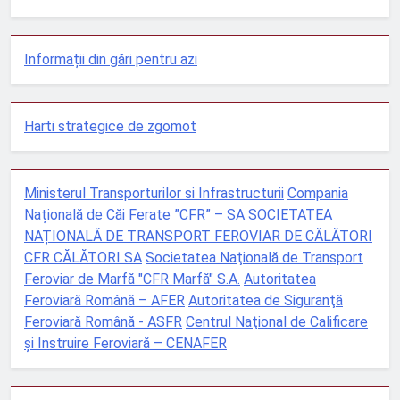
Informații din gări pentru azi
Harti strategice de zgomot
Ministerul Transporturilor si Infrastructurii
Compania
Națională de Căi Ferate ”CFR” – SA
SOCIETATEA
NAȚIONALĂ DE TRANSPORT FEROVIAR DE CĂLĂTORI
CFR CĂLĂTORI SA
Societatea Naţională de Transport
Feroviar de Marfă "CFR Marfă" S.A.
Autoritatea
Feroviară Română – AFER
Autoritatea de Siguranţă
Feroviară Română - ASFR
Centrul Naţional de Calificare
şi Instruire Feroviară – CENAFER