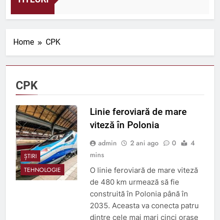
ămâni Ago
Home
CPK
CPK
Linie feroviară de mare
viteză în Polonia
admin
2 ani ago
0
4
mins
ȘTIRI
O linie feroviară de mare viteză
TEHNOLOGIE
de 480 km urmează să fie
construită în Polonia până în
2035. Aceasta va conecta patru
dintre cele mai mari cinci orașe