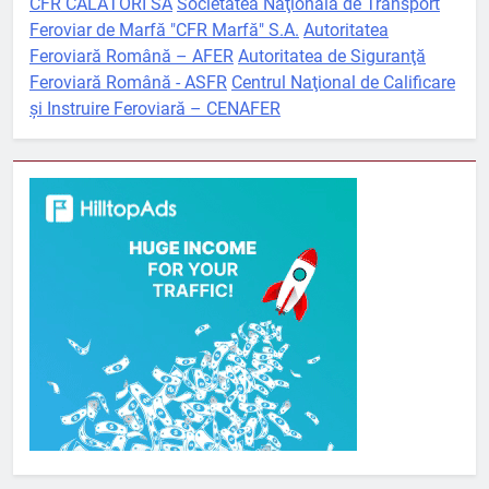
CFR CĂLĂTORI SA
Societatea Naţională de Transport
Feroviar de Marfă "CFR Marfă" S.A.
Autoritatea
Feroviară Română – AFER
Autoritatea de Siguranţă
Feroviară Română - ASFR
Centrul Naţional de Calificare
şi Instruire Feroviară – CENAFER