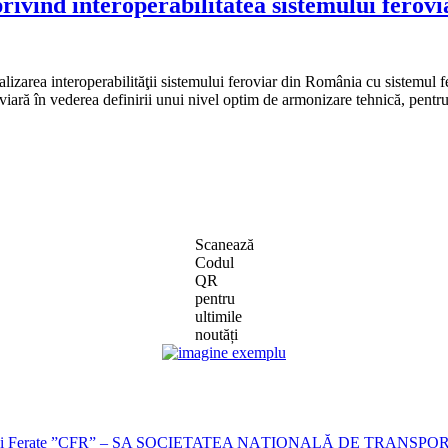
ivind interoperabilitatea sistemului ferovi
 realizarea interoperabilităţii sistemului feroviar din România cu sistem
ră în vederea definirii unui nivel optim de armonizare tehnică, pentru a
Scanează
Codul
QR
pentru
ultimile
noutăți
i Ferate ”CFR” – SA
SOCIETATEA NAȚIONALĂ DE TRANSPOR