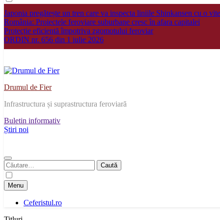
Japonia pregătește un tren care va inspecta liniile Shinkansen cu o vi
România: Proiectele feroviare suburbane cresc în afara capitalei
Protecție eficientă împotriva zgomotului feroviar
ORDIN nr. 656 din 1 iulie 2026
Drumul de Fier
Infrastructura și suprastructura feroviară
Buletin informativ
Știri noi
Caută
după:
Menu
Ceferistul.ro
Titluri