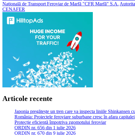
Naţională de Transport Feroviar de Marfă "CFR Marfă" S.A.
Autorit
CENAFER
Articole recente
Japonia pregătește un tren care va inspecta liniile Shinkansen 
România: Proiectele feroviare suburbane cresc în afara capitalei
Protecție eficientă împotriva zgomotului feroviar
ORDIN nr. 656 din 1 iulie 2026
ORDIN nr. 670 din 9 iulie 2026