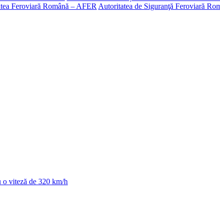
atea Feroviară Română – AFER
Autoritatea de Siguranţă Feroviară R
cu o viteză de 320 km/h