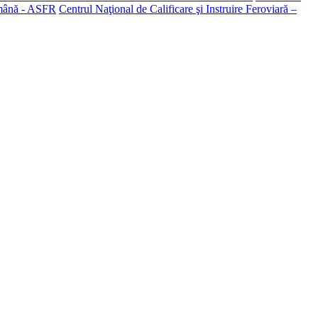
omână - ASFR
Centrul Naţional de Calificare şi Instruire Feroviară –