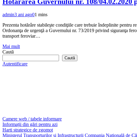
Hotărârea Guvernului nr. 108/04.02.2020 pr
admin
3 ani ago
0
1 mins
Prezenta hotărâre stabileşte condiţiile care trebuie îndeplinite pentru
Ordonanţa de urgenţă a Guvernului nr. 73/2019 privind siguranţa ferovia
transport feroviar…
Mai mult
Caută
Caută
Autentificare
Camere web / tabele informare
Informații din gări pentru azi
Harti strategice de zgomot
Ministerul Transporturilor si Infrastructurii
Compania Națională de Că