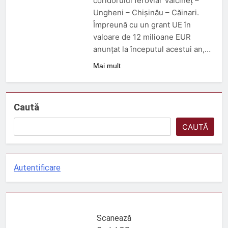
coridorului feroviar Vălcineț –
3 Luni Ago
Ungheni – Chișinău – Căinari.
ORDIN nr. 326 din 2 aprilie
Împreună cu un grant UE în
2026
valoare de 12 milioane EUR
3 Luni Ago
anunțat la începutul acestui an,…
DECIZIE nr. 24 din 12
februarie 2026
Mai mult
5 Luni Ago
Caută
CAUTĂ
Autentificare
Scanează