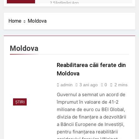
Shinkansen cu o viteză de 320
2 Săptămâni Ago
km/h
România: Proiectele feroviare
suburbane cresc în afara
Home
Moldova
capitalei
2 Săptămâni Ago
Protecție eficientă împotriva
zgomotului feroviar
2 Săptămâni Ago
Moldova
ORDIN nr. 656 din 1 iulie
2026
Reabilitarea căii ferate din
2 Săptămâni Ago
ORDIN nr. 670 din 9 iulie
Moldova
2026
admin
3 ani ago
0
2 mins
2 Săptămâni Ago
Rolul telecomenzii în
Guvernul a semnat un acord de
operațiuni feroviare mai
împrumut în valoare de 41-2
ȘTIRI
sigure
3 Luni Ago
milioane de euro cu BEI Global,
ROBEL MAȘINI ȘI SCULE
divizia de finanțare a dezvoltării
3 Luni Ago
a Băncii Europene de Investiții,
Trenul push-pull cu două
pentru finanțarea reabilitării
niveluri al ÖBB