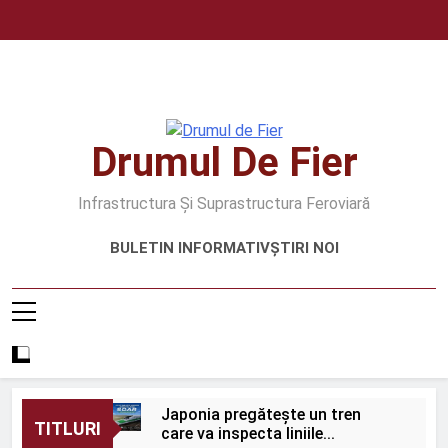
Skip
to
content
Drumul De Fier
Infrastructura Și Suprastructura Feroviară
BULETIN INFORMATIV
ȘTIRI NOI
Japonia pregătește un tren
TITLURI
care va inspecta liniile