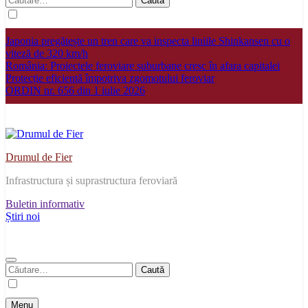
după:
Japonia pregătește un tren care va inspecta liniile Shinkansen cu o
viteză de 320 km/h
România: Proiectele feroviare suburbane cresc în afara capitalei
Protecție eficientă împotriva zgomotului feroviar
ORDIN nr. 656 din 1 iulie 2026
Drumul de Fier
Infrastructura și suprastructura feroviară
Buletin informativ
Știri noi
Caută
după:
Menu