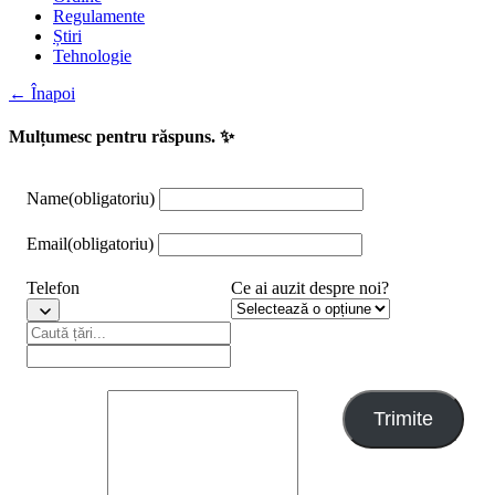
Regulamente
Știri
Tehnologie
← Înapoi
Mulțumesc pentru răspuns. ✨
Name
(obligatoriu)
Email
(obligatoriu)
Telefon
Ce ai auzit despre noi?
Trimite