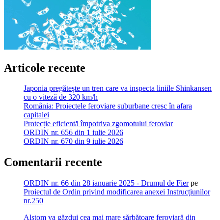
Articole recente
Japonia pregătește un tren care va inspecta liniile Shinkansen
cu o viteză de 320 km/h
România: Proiectele feroviare suburbane cresc în afara
capitalei
Protecție eficientă împotriva zgomotului feroviar
ORDIN nr. 656 din 1 iulie 2026
ORDIN nr. 670 din 9 iulie 2026
Comentarii recente
ORDIN nr. 66 din 28 ianuarie 2025 - Drumul de Fier
pe
Proiectul de Ordin privind modificarea anexei Instrucțiunilor
nr.250
Alstom va găzdui cea mai mare sărbătoare feroviară din