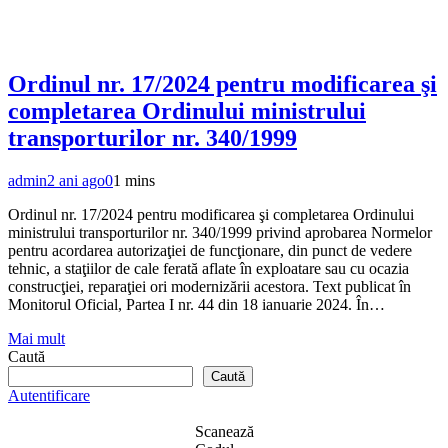
Ordinul nr. 17/2024 pentru modificarea şi
completarea Ordinului ministrului
transporturilor nr. 340/1999
admin
2 ani ago
0
1 mins
Ordinul nr. 17/2024 pentru modificarea şi completarea Ordinului
ministrului transporturilor nr. 340/1999 privind aprobarea Normelor
pentru acordarea autorizaţiei de funcţionare, din punct de vedere
tehnic, a staţiilor de cale ferată aflate în exploatare sau cu ocazia
construcţiei, reparaţiei ori modernizării acestora. Text publicat în
Monitorul Oficial, Partea I nr. 44 din 18 ianuarie 2024. În…
Mai mult
Caută
Caută
Autentificare
Scanează