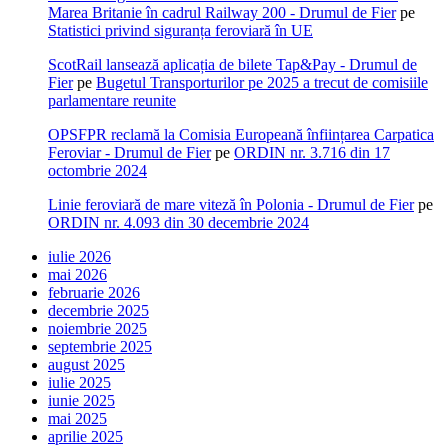
Marea Britanie în cadrul Railway 200 - Drumul de Fier
pe
Statistici privind siguranța feroviară în UE
ScotRail lansează aplicația de bilete Tap&Pay - Drumul de
Fier
pe
Bugetul Transporturilor pe 2025 a trecut de comisiile
parlamentare reunite
OPSFPR reclamă la Comisia Europeană înființarea Carpatica
Feroviar - Drumul de Fier
pe
ORDIN nr. 3.716 din 17
octombrie 2024
Linie feroviară de mare viteză în Polonia - Drumul de Fier
pe
ORDIN nr. 4.093 din 30 decembrie 2024
iulie 2026
mai 2026
februarie 2026
decembrie 2025
noiembrie 2025
septembrie 2025
august 2025
iulie 2025
iunie 2025
mai 2025
aprilie 2025