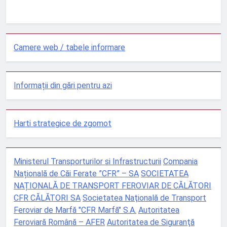
Camere web / tabele informare
Informații din gări pentru azi
Harti strategice de zgomot
Ministerul Transporturilor si Infrastructurii
Compania
Națională de Căi Ferate ”CFR” – SA
SOCIETATEA
NAȚIONALĂ DE TRANSPORT FEROVIAR DE CĂLĂTORI
CFR CĂLĂTORI SA
Societatea Naţională de Transport
Feroviar de Marfă "CFR Marfă" S.A.
Autoritatea
Feroviară Română – AFER
Autoritatea de Siguranţă