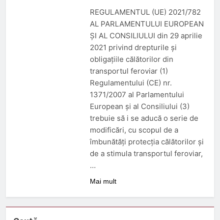
3 Luni Ago
REGULAMENTUL (UE) 2021/782
Trenul push-pull cu două
niveluri al ÖBB
AL PARLAMENTULUI EUROPEAN
ȘI AL CONSILIULUI din 29 aprilie
3 Luni Ago
ORDIN nr. 326 din 2 aprilie
2021 privind drepturile și
2026
obligațiile călătorilor din
3 Luni Ago
transportul feroviar (1)
DECIZIE nr. 24 din 12
Regulamentului (CE) nr.
februarie 2026
1371/2007 al Parlamentului
5 Luni Ago
European și al Consiliului (3)
trebuie să i se aducă o serie de
modificări, cu scopul de a
îmbunătăți protecția călătorilor și
de a stimula transportul feroviar,
…
Mai mult