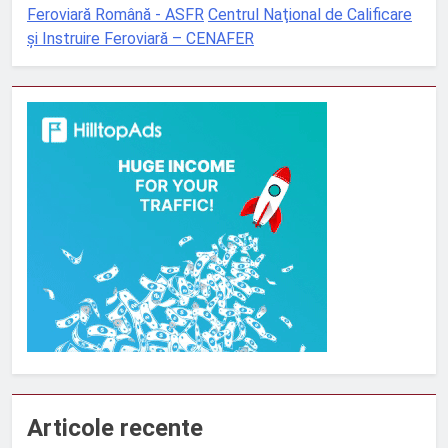
Feroviară Română - ASFR
Centrul Naţional de Calificare
şi Instruire Feroviară – CENAFER
Articole recente