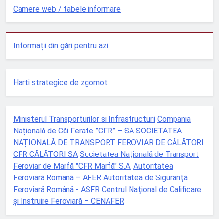
Camere web / tabele informare
Informații din gări pentru azi
Harti strategice de zgomot
Ministerul Transporturilor si Infrastructurii
Compania
Națională de Căi Ferate ”CFR” – SA
SOCIETATEA
NAȚIONALĂ DE TRANSPORT FEROVIAR DE CĂLĂTORI
CFR CĂLĂTORI SA
Societatea Naţională de Transport
Feroviar de Marfă "CFR Marfă" S.A.
Autoritatea
Feroviară Română – AFER
Autoritatea de Siguranţă
Feroviară Română - ASFR
Centrul Naţional de Calificare
şi Instruire Feroviară – CENAFER