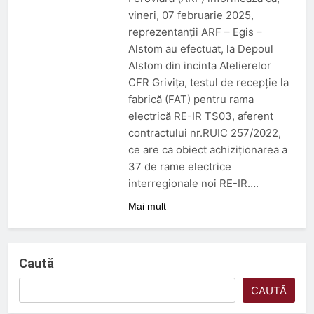
3 Luni Ago
vineri, 07 februarie 2025,
Trenul push-pull cu două
reprezentanții ARF – Egis –
niveluri al ÖBB
Alstom au efectuat, la Depoul
3 Luni Ago
Alstom din incinta Atelierelor
ORDIN nr. 326 din 2 aprilie
2026
CFR Grivița, testul de recepție la
3 Luni Ago
fabrică (FAT) pentru rama
DECIZIE nr. 24 din 12
electrică RE-IR TS03, aferent
februarie 2026
contractului nr.RUIC 257/2022,
5 Luni Ago
ce are ca obiect achiziționarea a
37 de rame electrice
interregionale noi RE-IR….
Mai mult
Caută
CAUTĂ