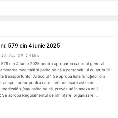
ă împotriva zgomotului feroviar
ORDIN nr. 656
2 Săptămâni Ago
 iulie 2026
Rolul telecomenzii în operațiuni f
3 Luni Ago
 SCULE
Trenul push-pull cu două niveluri al Ö
3 Luni Ago
nr. 579 din 4 iunie 2025
 aprilie 2026
DECIZIE nr. 24 din 12 februarie 
5 Luni Ago
1 An Ago
0
4 Mins
 579 din 4 iunie 2025 pentru aprobarea cadrului general
xaminarea medicală și psihologică a personalului cu atribuții
ța transporturilor Articolul 1 Se aprobă lista funcțiilor din
 transporturilor pentru care sunt necesare avize de
 medicală și/sau psihologică, prevăzută în anexa nr. 1.
 2 Se aprobă Regulamentul de înființare, organizare,…