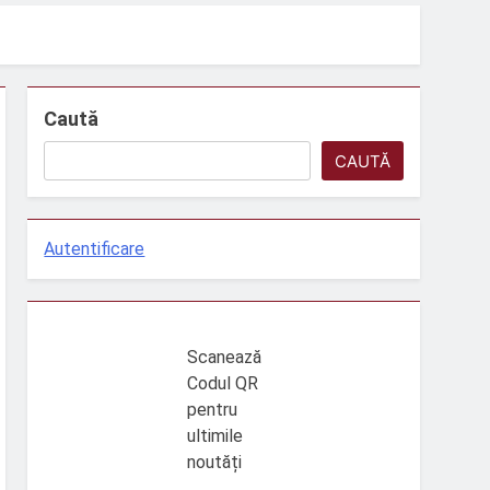
 din 1 iulie 2026
eroviare mai sigure
Caută
BB
CAUTĂ
2026
Autentificare
Scanează
Codul QR
pentru
ultimile
noutăți