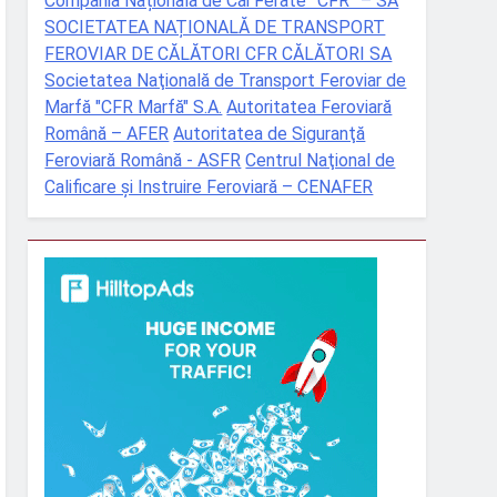
Compania Națională de Căi Ferate ”CFR” – SA
SOCIETATEA NAȚIONALĂ DE TRANSPORT
FEROVIAR DE CĂLĂTORI CFR CĂLĂTORI SA
Societatea Naţională de Transport Feroviar de
Marfă "CFR Marfă" S.A.
Autoritatea Feroviară
Română – AFER
Autoritatea de Siguranţă
Feroviară Română - ASFR
Centrul Naţional de
Calificare şi Instruire Feroviară – CENAFER