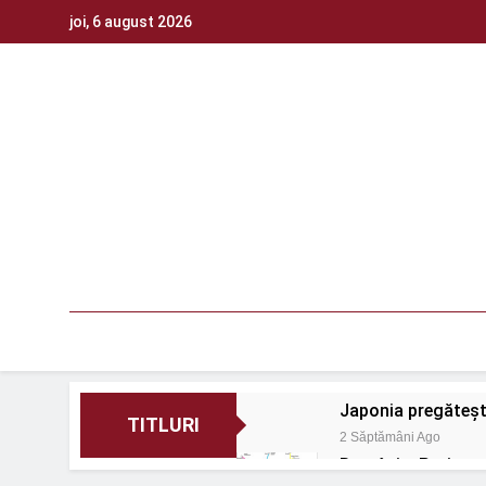
Skip
joi, 6 august 2026
to
content
Japonia pregătește
TITLURI
2 Săptămâni Ago
România: Proiectel