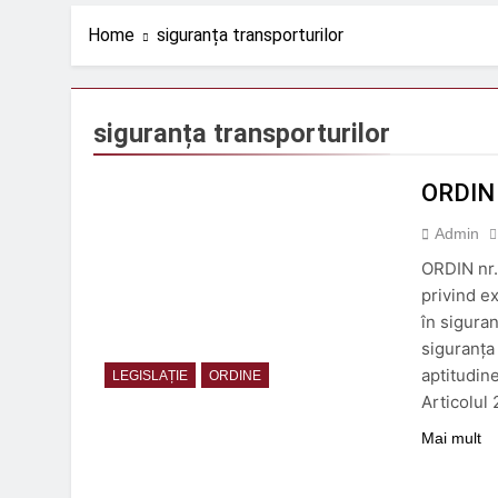
2 Săptămâni Ago
Protecție eficient
Home
siguranța transporturilor
2 Săptămâni Ago
ORDIN nr. 670 din 9
2 Săptămâni Ago
siguranța transporturilor
ROBEL MAȘINI ȘI
3 Luni Ago
ORDIN 
ORDIN nr. 326 din 2
3 Luni Ago
Admin
ORDIN nr.
privind e
în siguran
siguranța
aptitudine
LEGISLAȚIE
ORDINE
Articolul
Mai mult