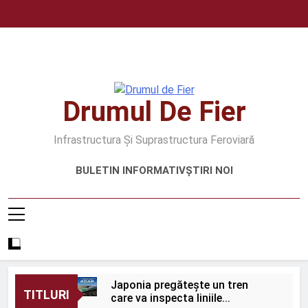
Skip
to
content
Drumul De Fier
Infrastructura Și Suprastructura Feroviară
BULETIN INFORMATIV
ȘTIRI NOI
Japonia pregătește un tren
TITLURI
care va inspecta liniile