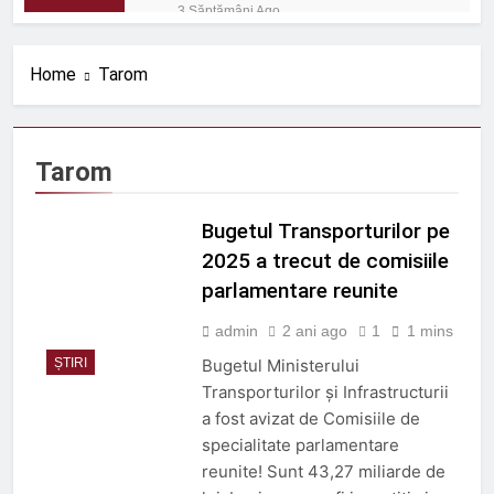
Shinkansen cu o viteză de 320
3 Săptămâni Ago
km/h
România: Proiectele feroviare
suburbane cresc în afara
Home
Tarom
capitalei
3 Săptămâni Ago
Protecție eficientă împotriva
zgomotului feroviar
3 Săptămâni Ago
Tarom
ORDIN nr. 656 din 1 iulie
2026
Bugetul Transporturilor pe
3 Săptămâni Ago
ORDIN nr. 670 din 9 iulie
2025 a trecut de comisiile
2026
parlamentare reunite
3 Săptămâni Ago
Rolul telecomenzii în
admin
2 ani ago
1
1 mins
operațiuni feroviare mai
ȘTIRI
Bugetul Ministerului
sigure
3 Luni Ago
Transporturilor și Infrastructurii
ROBEL MAȘINI ȘI SCULE
a fost avizat de Comisiile de
3 Luni Ago
specialitate parlamentare
Trenul push-pull cu două
reunite! Sunt 43,27 miliarde de
niveluri al ÖBB