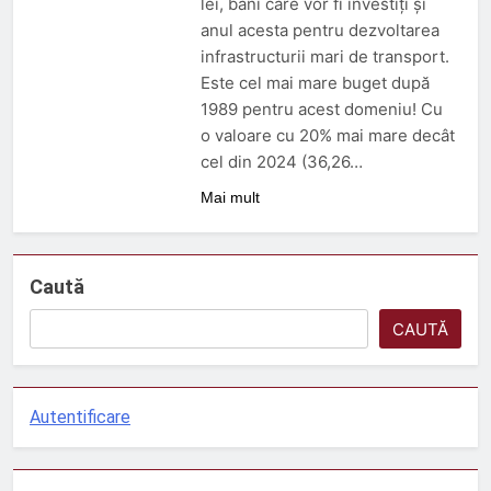
lei, bani care vor fi investiți și
3 Luni Ago
anul acesta pentru dezvoltarea
ORDIN nr. 326 din 2 aprilie
2026
infrastructurii mari de transport.
Este cel mai mare buget după
3 Luni Ago
DECIZIE nr. 24 din 12
1989 pentru acest domeniu! Cu
februarie 2026
o valoare cu 20% mai mare decât
5 Luni Ago
cel din 2024 (36,26…
Mai mult
Caută
CAUTĂ
Autentificare