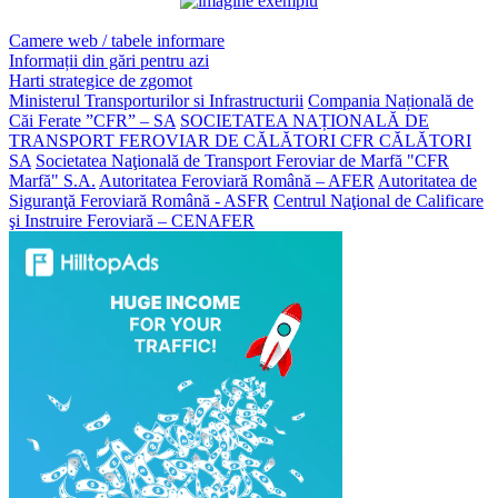
Camere web / tabele informare
Informații din gări pentru azi
Harti strategice de zgomot
Ministerul Transporturilor si Infrastructurii
Compania Națională de
Căi Ferate ”CFR” – SA
SOCIETATEA NAȚIONALĂ DE
TRANSPORT FEROVIAR DE CĂLĂTORI CFR CĂLĂTORI
SA
Societatea Naţională de Transport Feroviar de Marfă "CFR
Marfă" S.A.
Autoritatea Feroviară Română – AFER
Autoritatea de
Siguranţă Feroviară Română - ASFR
Centrul Naţional de Calificare
şi Instruire Feroviară – CENAFER