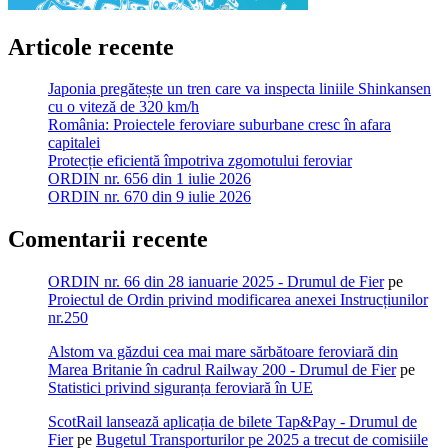
Articole recente
Japonia pregătește un tren care va inspecta liniile Shinkansen
cu o viteză de 320 km/h
România: Proiectele feroviare suburbane cresc în afara
capitalei
Protecție eficientă împotriva zgomotului feroviar
ORDIN nr. 656 din 1 iulie 2026
ORDIN nr. 670 din 9 iulie 2026
Comentarii recente
ORDIN nr. 66 din 28 ianuarie 2025 - Drumul de Fier
pe
Proiectul de Ordin privind modificarea anexei Instrucțiunilor
nr.250
Alstom va găzdui cea mai mare sărbătoare feroviară din
Marea Britanie în cadrul Railway 200 - Drumul de Fier
pe
Statistici privind siguranța feroviară în UE
ScotRail lansează aplicația de bilete Tap&Pay - Drumul de
Fier
pe
Bugetul Transporturilor pe 2025 a trecut de comisiile