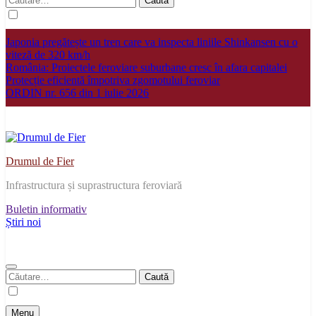
după:
Japonia pregătește un tren care va inspecta liniile Shinkansen cu o
viteză de 320 km/h
România: Proiectele feroviare suburbane cresc în afara capitalei
Protecție eficientă împotriva zgomotului feroviar
ORDIN nr. 656 din 1 iulie 2026
Drumul de Fier
Infrastructura și suprastructura feroviară
Buletin informativ
Știri noi
Caută
după:
Menu