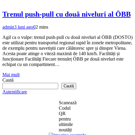
Trenul push-pull cu două niveluri al ÖBB
admin
3 luni ago
0
2 mins
Agil ca o vulpe: trenul push-pull cu două niveluri al ÖBB (DOSTO)
este utilizat pentru transportul regional rapid în zonele metropolitane,
de exemplu pentru navetiștii care călătoresc spre și dinspre Viena.
Acesta poate atinge o viteză maximă de 140 km/h. Facilități și
funcționare Facilităţi Fiecare trenuleț ÖBB pe două niveluri este
echipat cu un compartiment…
Mai mult
Caută
Caută
Autentificare
Scanează
Codul
QR
pentru
ultimile
noutăți