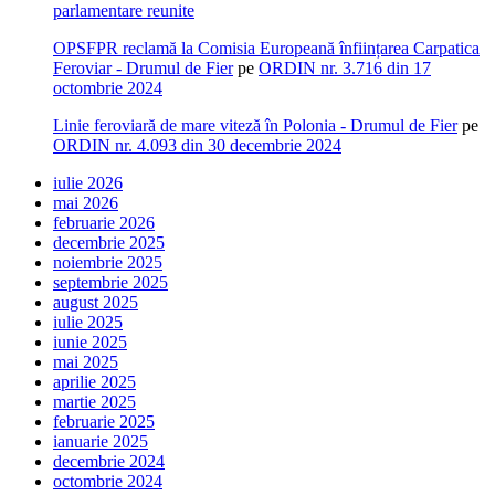
parlamentare reunite
OPSFPR reclamă la Comisia Europeană înființarea Carpatica
Feroviar - Drumul de Fier
pe
ORDIN nr. 3.716 din 17
octombrie 2024
Linie feroviară de mare viteză în Polonia - Drumul de Fier
pe
ORDIN nr. 4.093 din 30 decembrie 2024
iulie 2026
mai 2026
februarie 2026
decembrie 2025
noiembrie 2025
septembrie 2025
august 2025
iulie 2025
iunie 2025
mai 2025
aprilie 2025
martie 2025
februarie 2025
ianuarie 2025
decembrie 2024
octombrie 2024