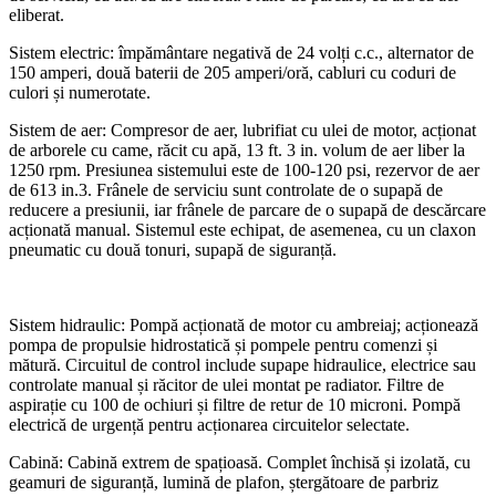
eliberat.
Sistem electric: împământare negativă de 24 volți c.c., alternator de
150 amperi, două baterii de 205 amperi/oră, cabluri cu coduri de
culori și numerotate.
Sistem de aer: Compresor de aer, lubrifiat cu ulei de motor, acționat
de arborele cu came, răcit cu apă, 13 ft. 3 in. volum de aer liber la
1250 rpm. Presiunea sistemului este de 100-120 psi, rezervor de aer
de 613 in.3. Frânele de serviciu sunt controlate de o supapă de
reducere a presiunii, iar frânele de parcare de o supapă de descărcare
acționată manual. Sistemul este echipat, de asemenea, cu un claxon
pneumatic cu două tonuri, supapă de siguranță.
Sistem hidraulic: Pompă acționată de motor cu ambreiaj; acționează
pompa de propulsie hidrostatică și pompele pentru comenzi și
mătură. Circuitul de control include supape hidraulice, electrice sau
controlate manual și răcitor de ulei montat pe radiator. Filtre de
aspirație cu 100 de ochiuri și filtre de retur de 10 microni. Pompă
electrică de urgență pentru acționarea circuitelor selectate.
Cabină: Cabină extrem de spațioasă. Complet închisă și izolată, cu
geamuri de siguranță, lumină de plafon, ștergătoare de parbriz