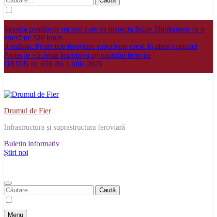
după:
Japonia pregătește un tren care va inspecta liniile Shinkansen cu o
viteză de 320 km/h
România: Proiectele feroviare suburbane cresc în afara capitalei
Protecție eficientă împotriva zgomotului feroviar
ORDIN nr. 656 din 1 iulie 2026
Drumul de Fier
Infrastructura și suprastructura feroviară
Buletin informativ
Știri noi
Caută
după:
Menu