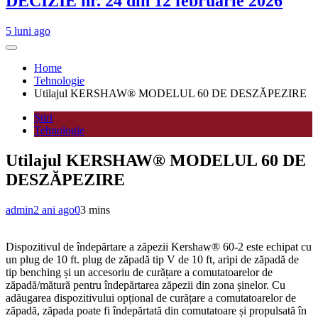
DECIZIE nr. 24 din 12 februarie 2026
5 luni ago
Home
Tehnologie
Utilajul KERSHAW® MODELUL 60 DE DESZĂPEZIRE
Știri
Tehnologie
Utilajul KERSHAW® MODELUL 60 DE
DESZĂPEZIRE
admin
2 ani ago
0
3 mins
Dispozitivul de îndepărtare a zăpezii Kershaw® 60-2 este echipat cu
un plug de 10 ft. plug de zăpadă tip V de 10 ft, aripi de zăpadă de
tip benching și un accesoriu de curățare a comutatoarelor de
zăpadă/mătură pentru îndepărtarea zăpezii din zona șinelor. Cu
adăugarea dispozitivului opțional de curățare a comutatoarelor de
zăpadă, zăpada poate fi îndepărtată din comutatoare și propulsată în