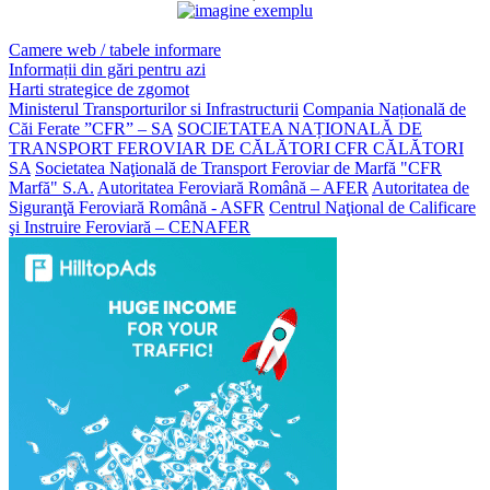
Camere web / tabele informare
Informații din gări pentru azi
Harti strategice de zgomot
Ministerul Transporturilor si Infrastructurii
Compania Națională de
Căi Ferate ”CFR” – SA
SOCIETATEA NAȚIONALĂ DE
TRANSPORT FEROVIAR DE CĂLĂTORI CFR CĂLĂTORI
SA
Societatea Naţională de Transport Feroviar de Marfă "CFR
Marfă" S.A.
Autoritatea Feroviară Română – AFER
Autoritatea de
Siguranţă Feroviară Română - ASFR
Centrul Naţional de Calificare
şi Instruire Feroviară – CENAFER