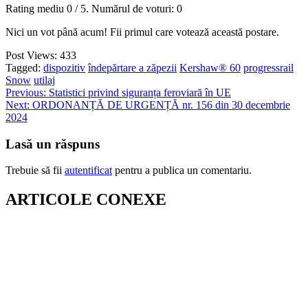
Rating mediu
0
/ 5. Numărul de voturi:
0
Nici un vot până acum! Fii primul care votează această postare.
Post Views:
433
Tagged:
dispozitiv
îndepărtare a zăpezii
Kershaw® 60
progressrail
Snow
utilaj
Navigare
Previous:
Statistici privind siguranța feroviară în UE
Next:
ORDONANȚĂ DE URGENȚĂ nr. 156 din 30 decembrie
în
2024
articole
Lasă un răspuns
Trebuie să fii
autentificat
pentru a publica un comentariu.
ARTICOLE CONEXE