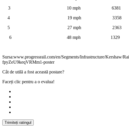
3 10 mph 6381
4 19 mph 3358
5 27 mph 2363
6 48 mph 1329
Sursa:www.progressrail.com/en/Segments/Infrastructure/Kershaw/R
fpyZeU9keqVRMm1-poster
Cât de utilă a fost această postare?
Faceți clic pentru a o evalua!
Trimiteți ratingul