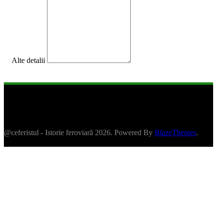
Alte detalii
@ceferistul - Istorie feroviară 2026. Powered By
BlazeThemes
.