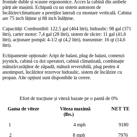
frontale duble și scaune ergonomice. Acces la cabină din ambele
părți ale mașinii. Echipată cu un sistem autonom de
încălzire/climatizare a pereților laterali cu montare verticală. Cabina
are 75 inch lățime și 88 inch înălțime.
Capacități: Combustibil: 122,5 gal (464 litri), hidraulic: 98 gal (371
litri), carter motor: 7,4 gal (28 litri), sistem de răcire: 11 gal (41,6
litri), acționare pompă: 4-1/2 qt (4,2 litri), transmisie: 16 qt (14,6
litri).
Echipamente opționale: Aripi de balast, plug de balast, comenzi
joystick, cabină cu doi operatori, cabină climatizată, combinație
mătură/curățător de zăpadă, mătură reversibilă, plug pentru 4
anotimpuri, încălzitor rezervor hidraulic, sistem de încălzire cu
propan. Alte opțiuni sunt disponibile la cerere.
Efort de tracțiune și viteză bazate pe o pantă de 0%
Gama de viteze Viteza maximă NET TE
(lbs.)
1 4 mph 9180
2 8 mph 7976