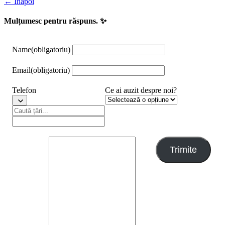
← Înapoi
Mulțumesc pentru răspuns. ✨
Name
(obligatoriu)
Email
(obligatoriu)
Telefon
Ce ai auzit despre noi?
Trimite