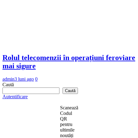
Rolul telecomenzii în operațiuni feroviare
mai sigure
admin
3 luni ago
0
Caută
Caută
Autentificare
Scanează
Codul
QR
pentru
ultimile
noutăți