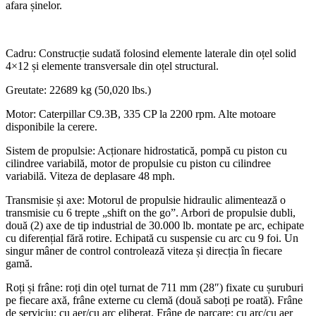
afara șinelor.
Cadru: Construcție sudată folosind elemente laterale din oțel solid
4×12 și elemente transversale din oțel structural.
Greutate: 22689 kg (50,020 lbs.)
Motor: Caterpillar C9.3B, 335 CP la 2200 rpm. Alte motoare
disponibile la cerere.
Sistem de propulsie: Acționare hidrostatică, pompă cu piston cu
cilindree variabilă, motor de propulsie cu piston cu cilindree
variabilă. Viteza de deplasare 48 mph.
Transmisie și axe: Motorul de propulsie hidraulic alimentează o
transmisie cu 6 trepte „shift on the go”. Arbori de propulsie dubli,
două (2) axe de tip industrial de 30.000 lb. montate pe arc, echipate
cu diferențial fără rotire. Echipată cu suspensie cu arc cu 9 foi. Un
singur mâner de control controlează viteza și direcția în fiecare
gamă.
Roți și frâne: roți din oțel turnat de 711 mm (28″) fixate cu șuruburi
pe fiecare axă, frâne externe cu clemă (două saboți pe roată). Frâne
de serviciu; cu aer/cu arc eliberat. Frâne de parcare; cu arc/cu aer