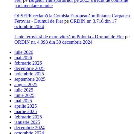
Fier
pe
Bugetul Transporturilor pe 2025 a trecut de comisiile
parlamentare reunite
OPSFPR reclamă la Comisia Europeană înființarea Carpatica
Feroviar - Drumul de Fier
pe
ORDIN nr. 3.716 din 17
octombrie 2024
Linie feroviară de mare viteză în Polonia - Drumul de Fier
pe
ORDIN nr. 4.093 din 30 decembrie 2024
iulie 2026
mai 2026
februarie 2026
decembrie 2025
noiembrie 2025
septembrie 2025
august 2025
iulie 2025
iunie 2025
mai 2025
aprilie 2025
martie 2025
februarie 2025
ianuarie 2025
decembrie 2024
octombrie 2024