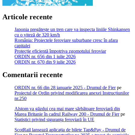
Articole recente
Japonia pregătește un tren care va inspecta liniile Shinkansen
cu o viteză de 320 km/h
România: Proiectele feroviare suburbane cresc în afara
capitalei
Protecție eficientă împotriva zgomotului feroviar
ORDIN nr. 656 din 1 iulie 2026
ORDIN nr. 670 din 9 iulie 2026
Comentarii recente
ORDIN nr. 66 din 28 ianuarie 2025 - Drumul de Fier
pe
Proiectul de Ordin privind modificarea anexei Instrucțiunilor
nr.250
Alstom va găzdui cea mai mare sărbătoare feroviară din
Marea Britanie în cadrul Railway 200 - Drumul de Fier
pe
Statistici privind siguranța feroviară în UE
ScotRail lansează aplicația de bilete Tap&Pay - Drumul de