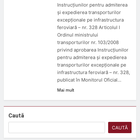
3 Luni Ago
Instrucțiunilor pentru admiterea
Trenul push-pull cu două
și expedierea transporturilor
niveluri al ÖBB
excepționale pe infrastructura
3 Luni Ago
feroviară – nr. 328 Articolul I
ORDIN nr. 326 din 2 aprilie
Ordinul ministrului
2026
transporturilor nr. 103/2008
3 Luni Ago
privind aprobarea Instrucțiunilor
DECIZIE nr. 24 din 12
februarie 2026
pentru admiterea și expedierea
5 Luni Ago
transporturilor excepționale pe
infrastructura feroviară – nr. 328,
publicat în Monitorul Oficial…
Mai mult
Caută
CAUTĂ