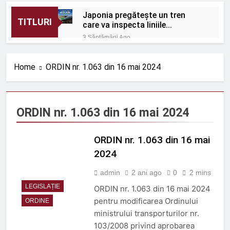
Japonia pregătește un tren
TITLURI
care va inspecta liniile
Shinkansen cu o viteză de 320
3 Săptămâni Ago
km/h
România: Proiectele feroviare
suburbane cresc în afara
Home
ORDIN nr. 1.063 din 16 mai 2024
capitalei
3 Săptămâni Ago
Protecție eficientă
împotriva zgomotului
feroviar
3 Săptămâni Ago
ORDIN nr. 1.063 din 16 mai 2024
ORDIN nr. 656 din 1 iulie
2026
ORDIN nr. 1.063 din 16 mai
3 Săptămâni Ago
ORDIN nr. 670 din 9 iulie
2024
2026
admin
2 ani ago
0
2 mins
3 Săptămâni Ago
Rolul telecomenzii în
LEGISLAȚIE
ORDIN nr. 1.063 din 16 mai 2024
operațiuni feroviare mai
pentru modificarea Ordinului
ORDINE
sigure
3 Luni Ago
ministrului transporturilor nr.
ROBEL MAȘINI ȘI SCULE
103/2008 privind aprobarea