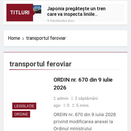
Japonia pregătește un tren
TITLURI
care va inspecta liniile
Shinkansen cu o viteză de 320
3 Săptămâni Ago
km/h
România: Proiectele
feroviare suburbane
Home
transportul feroviar
cresc în afara capitalei
3 Săptămâni Ago
Protecție eficientă
împotriva zgomotului
feroviar
3 Săptămâni Ago
transportul feroviar
ORDIN nr. 656 din 1 iulie
2026
ORDIN nr. 670 din 9 iulie
3 Săptămâni Ago
ORDIN nr. 670 din 9 iulie
2026
2026
admin
3 săptămâni
3 Săptămâni Ago
Rolul telecomenzii în
ago
0
5 mins
LEGISLAȚIE
operațiuni feroviare mai
ORDIN nr. 670 din 9 iulie 2026
ORDINE
sigure
3 Luni Ago
privind modificarea anexei la
ROBEL MAȘINI ȘI SCULE
Ordinul ministrului