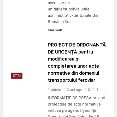
accesate de
unităţile/subdiviziunile
administrativ-teritoriale din
România în…
Mai mult
PROIECT DE ORDONANȚĂ
DE URGENȚĂ pentru
modificarea şi
completarea unor acte
normative din domeniul
ȘTIRI
transportului feroviar
admin
3 ani ago
0
1 mins
INFORMAŢIE DE PRESĂ privind
proiectele de acte normative
incluse pe agenda ședinței
Guvernului României din 28