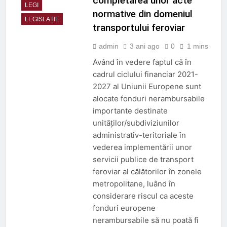
completarea unor acte
LEGI
normative din domeniul
LEGISLAȚIE
transportului feroviar
admin
3 ani ago
0
1 mins
Având în vedere faptul că în
cadrul ciclului financiar 2021-
2027 al Uniunii Europene sunt
alocate fonduri nerambursabile
importante destinate
unităţilor/subdiviziunilor
administrativ-teritoriale în
vederea implementării unor
servicii publice de transport
feroviar al călătorilor în zonele
metropolitane, luând în
considerare riscul ca aceste
fonduri europene
nerambursabile să nu poată fi