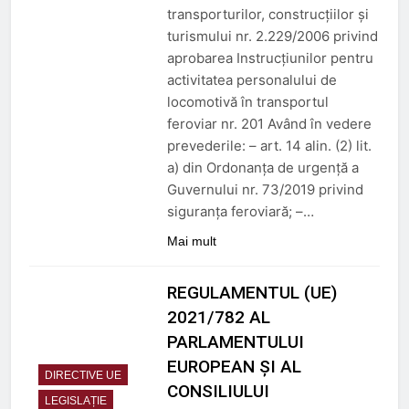
3 Luni Ago
transporturilor, construcțiilor și
Trenul push-pull cu două
turismului nr. 2.229/2006 privind
niveluri al ÖBB
aprobarea Instrucțiunilor pentru
3 Luni Ago
activitatea personalului de
ORDIN nr. 326 din 2 aprilie
locomotivă în transportul
2026
feroviar nr. 201 Având în vedere
3 Luni Ago
prevederile: – art. 14 alin. (2) lit.
DECIZIE nr. 24 din 12
februarie 2026
a) din Ordonanța de urgență a
5 Luni Ago
Guvernului nr. 73/2019 privind
siguranța feroviară; –…
Mai mult
REGULAMENTUL (UE)
2021/782 AL
PARLAMENTULUI
EUROPEAN ȘI AL
DIRECTIVE UE
CONSILIULUI
LEGISLAȚIE