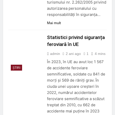
turismului nr. 2.262/2005 privind
autorizarea personalului cu
responsabilități în siguranța…
Mai mult
Statistici privind siguranța
feroviară în UE
admin
2 ani ago
1
4 mins
În 2023, în UE au avut loc 1 567
de accidente feroviare
ȘTIRI
semnificative, soldate cu 841 de
morți și 569 de răniți grav. În
ciuda unei ușoare creșteri în
2022, numărul accidentelor
feroviare semnificative a scăzut
treptat din 2010, cu 662 de
accidente mai puține în 2023