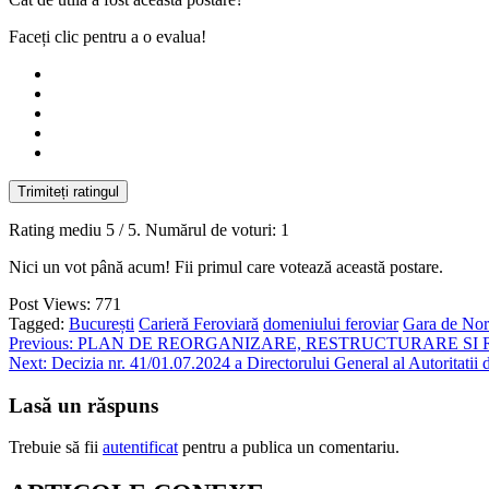
Faceți clic pentru a o evalua!
Trimiteți ratingul
Rating mediu
5
/ 5. Numărul de voturi:
1
Nici un vot până acum! Fii primul care votează această postare.
Post Views:
771
Tagged:
București
Carieră Feroviară
domeniului feroviar
Gara de No
Navigare
Previous:
PLAN DE REORGANIZARE, RESTRUCTURARE SI R
Next:
Decizia nr. 41/01.07.2024 a Directorului General al Autoritat
în
articole
Lasă un răspuns
Trebuie să fii
autentificat
pentru a publica un comentariu.