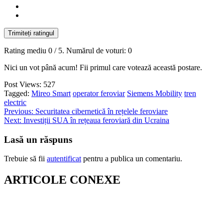
Trimiteți ratingul
Rating mediu
0
/ 5. Numărul de voturi:
0
Nici un vot până acum! Fii primul care votează această postare.
Post Views:
527
Tagged:
Mireo Smart
operator feroviar
Siemens Mobility
tren
electric
Navigare
Previous:
Securitatea cibernetică în rețelele feroviare
Next:
Investiții SUA în rețeaua feroviară din Ucraina
în
articole
Lasă un răspuns
Trebuie să fii
autentificat
pentru a publica un comentariu.
ARTICOLE CONEXE