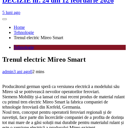
DECIZIE nr. 24 din 12 februarie 2026
5 luni ago
Home
Tehnologie
Trenul electric Mireo Smart
Tehnologie
Trenul electric Mireo Smart
admin
3 ani ago
0
2 mins
Producătorul german speră ca versiunea electrică a modelului său
Mireo să se potrivească nevoilor operatorilor feroviari.
Siemens Mobility și-a lansat cel mai recent produs de material rulant
cu primul tren electric Mireo Smart la fabrica companiei de
tehnologie feroviară din Krefeld, Germania.
Noul tren, conceput pentru operatorii feroviari regionali și de
navetiști, face parte din încercările companiei de a profita de dorința
tot mai mare de a găsi soluții mai durabile pentru materialul rulant și
este o versiune electrică a produsului Mireo existent.