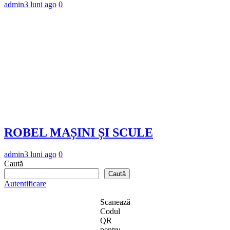
admin
3 luni ago
0
ROBEL MAȘINI ȘI SCULE
admin
3 luni ago
0
Caută
Caută
Autentificare
Scanează
Codul
QR
pentru