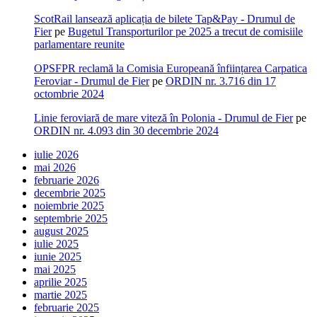
ScotRail lansează aplicația de bilete Tap&Pay - Drumul de
Fier
pe
Bugetul Transporturilor pe 2025 a trecut de comisiile
parlamentare reunite
OPSFPR reclamă la Comisia Europeană înființarea Carpatica
Feroviar - Drumul de Fier
pe
ORDIN nr. 3.716 din 17
octombrie 2024
Linie feroviară de mare viteză în Polonia - Drumul de Fier
pe
ORDIN nr. 4.093 din 30 decembrie 2024
iulie 2026
mai 2026
februarie 2026
decembrie 2025
noiembrie 2025
septembrie 2025
august 2025
iulie 2025
iunie 2025
mai 2025
aprilie 2025
martie 2025
februarie 2025