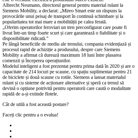
Albrecht Neumann, directorul general pentru material rulant la
Siemens Mobility, a declarat: „Mireo Smart este un răspuns la
provocările unui peisaj de transport în continuă schimbare și la
popularitatea tot mai mare a mobilității pe calea ferată.
„Oferim operatorilor feroviari un tren preconfigurat care poate fi
livrat într-un timp foarte scurt și care garantează o fiabilitate și o
disponibilitate ridicată.”
Pe lângă beneficiile de mediu ale trenului, compania evidențiază și
procesul rapid de achiziție a produsului, despre care Siemens
Mobility a afirmat că durează maximum 18 luni între plasarea
comenzii și începerea operațiunilor.
Modelul inteligent a fost prezentat pentru prima dată în 2020 și are o
capacitate de 214 locuri pe scaune, cu spațiu suplimentar pentru 21
de biciclete și două scaune cu rotile. Siemens a lansat materialul
rulant și cu sisteme de acționare alternative și speră ca trenul să
devină o opțiune potrivită pentru operatorii care caută o modalitate
rapidă de a-și extinde flotele.
Cât de utilă a fost această postare?
Faceți clic pentru a o evalua!