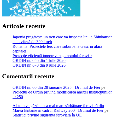
Articole recente
Japonia pregătește un tren care va inspecta liniile Shinkansen
cu o viteză de 320 km/h
România: Proiectele feroviare suburbane cresc în afara
capitalei
Protecție eficientă împotriva zgomotului feroviar
ORDIN nr. 656 din 1 iulie 2026
ORDIN nr. 670 din 9 iulie 2026
Comentarii recente
ORDIN nr. 66 din 28 ianuarie 2025 - Drumul de Fier
pe
Proiectul de Ordin privind modificarea anexei Instrucțiunilor
nr.250
Alstom va găzdui cea mai mare sărbătoare feroviară din
Marea Britanie în cadrul Railway 200 - Drumul de Fier
pe
Statistici privind siguranța feroviară în UE