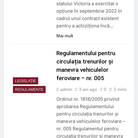
statului Victoria a exercitat o
3 Luni Ago
opțiune în septembrie 2022 în
Trenul push-pull cu două
niveluri al ÖBB
cadrul unui contract existent
pentru a achiziționa încă…
3 Luni Ago
ORDIN nr. 326 din 2 aprilie
Mai mult
2026
3 Luni Ago
DECIZIE nr. 24 din 12
Regulamentului pentru
februarie 2026
circulația trenurilor și
5 Luni Ago
manevra vehiculelor
feroviare – nr. 005
LEGISLAȚIE
admin
3 ani ago
0
2 mins
REGULAMENTE
Ordinul nr. 1816/2005 privind
aprobarea Regulamentului
pentru circulația trenurilor și
manevra vehiculelor feroviare –
nr. 005 Regulamentul pentru
circulația trenurilor și manevra