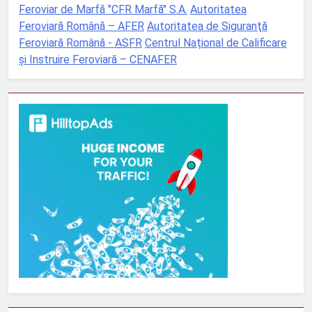
Feroviar de Marfă "CFR Marfă" S.A.
Autoritatea
Feroviară Română – AFER
Autoritatea de Siguranţă
Feroviară Română - ASFR
Centrul Naţional de Calificare
şi Instruire Feroviară – CENAFER