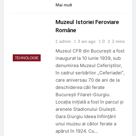
Mai mult
Muzeul Istoriei Feroviare
Române
admin
3 ani ago
0
2 mins
Muzeul CFR din București a fost
inaugurat la 10 iunie 1939, sub
TEHNOLOGIE
denumirea Muzeul Ceferiștilor,
în cadrul serbărilor „Ceferiadei”,
care aniversau 70 de ani de la
deschiderea căii ferate
București Filaret-Giurgiu.
Locația inițială a fost în parcul și
arenele Stadionului Giulești.
Gara Giurgiu Ideea înființării
unui muzeu al căilor ferate a
apărut în 1924. Cu…