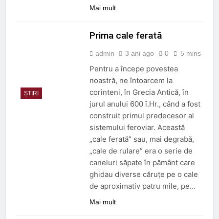
Mai mult
Prima cale ferată
admin
3 ani ago
0
5 mins
Pentru a începe povestea
noastră, ne întoarcem la
corinteni, în Grecia Antică, în
ȘTIRI
jurul anului 600 î.Hr., când a fost
construit primul predecesor al
sistemului feroviar. Această
„cale ferată” sau, mai degrabă,
„cale de rulare” era o serie de
caneluri săpate în pământ care
ghidau diverse căruțe pe o cale
de aproximativ patru mile, pe…
Mai mult