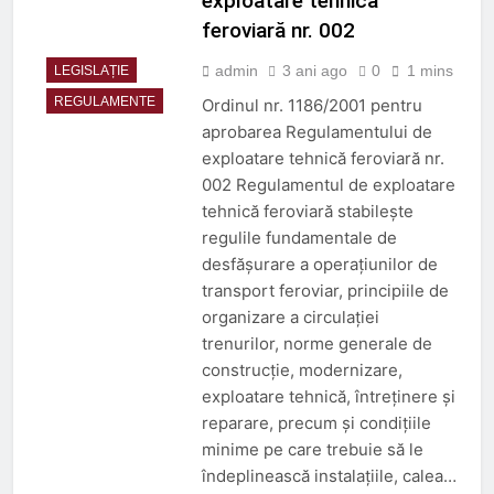
exploatare tehnică
feroviară nr. 002
admin
3 ani ago
0
1 mins
LEGISLAȚIE
REGULAMENTE
Ordinul nr. 1186/2001 pentru
aprobarea Regulamentului de
exploatare tehnică feroviară nr.
002 Regulamentul de exploatare
tehnică feroviară stabileşte
regulile fundamentale de
desfăşurare a operaţiunilor de
transport feroviar, principiile de
organizare a circulaţiei
trenurilor, norme generale de
construcţie, modernizare,
exploatare tehnică, întreţinere şi
reparare, precum şi condiţiile
minime pe care trebuie să le
îndeplinească instalaţiile, calea…