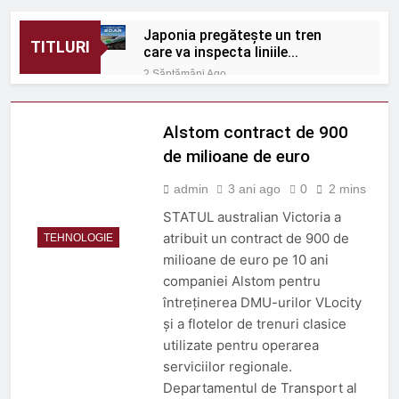
Japonia pregătește un tren
TITLURI
care va inspecta liniile
Shinkansen cu o viteză de 320
2 Săptămâni Ago
km/h
România: Proiectele
feroviare suburbane
cresc în afara capitalei
Alstom contract de 900
2 Săptămâni Ago
Protecție eficientă
de milioane de euro
împotriva zgomotului
feroviar
admin
3 ani ago
0
2 mins
2 Săptămâni Ago
ORDIN nr. 656 din 1 iulie
STATUL australian Victoria a
2026
atribuit un contract de 900 de
TEHNOLOGIE
2 Săptămâni Ago
milioane de euro pe 10 ani
ORDIN nr. 670 din 9 iulie
companiei Alstom pentru
2026
întreținerea DMU-urilor VLocity
2 Săptămâni Ago
și a flotelor de trenuri clasice
Rolul telecomenzii în
utilizate pentru operarea
operațiuni feroviare mai
sigure
serviciilor regionale.
3 Luni Ago
Departamentul de Transport al
ROBEL MAȘINI ȘI SCULE