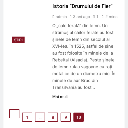
Istoria ”Drumului de Fier”
admin
3 ani ago
1
2 mins
O „cale ferată” din lemn. Un
strămoș al căilor ferate au fost
șinele de lemn din secolul al
ȘTIRI
XVI-lea. În 1525, astfel de șine
au fost folosite în minele de la
Rebeltal (Alsacia). Peste șinele
de lemn rulau vagoane cu roți
metalice de un diametru mic. În
minele de aur Brad din
Transilvania au fost…
Mai mult
1
…
8
9
10